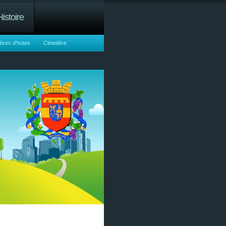
Histoire
res d'hotes
Cimetière