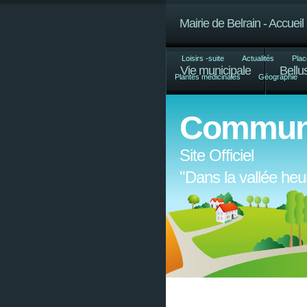
Mairie de Belrain - Accueil
Loisirs -suite
Actualités
Plac
Vie municipale
Bell
Plantes médicinales
Géographie
Commun
Site Officiel
"Dans la vallée he