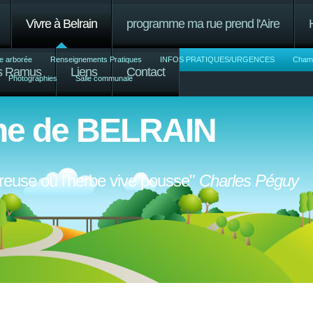
Vivre à Belrain
programme ma rue prend l'Aire
e arborée
Renseignements Pratiques
INFOS PRATIQUES/URGENCES
Chamb
us Ramus
Liens
Contact
Photographies
Salle communale
e de BELRAIN
ureuse où l'herbe vive pousse"
Charles Péguy