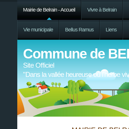
Mairie de Belrain - Accueil
Vivre à Belrain
Vie municipale
Bellus Ramus
Liens
Commune de BE
Site Officiel
"Dans la vallée heureuse où l'herbe v